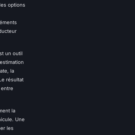
 les options
léments
ducteur
st un outil
 estimation
ate, la
Le résultat
 entre
ment la
éhicule. Une
er les