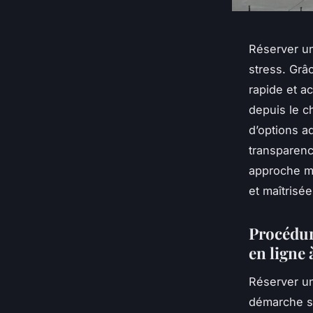
Réserver un
stress. Grâ
rapide et a
depuis le c
d’options a
transparenc
approche mo
et maîtrisée
Procédure
en ligne
Réserver un
démarche si