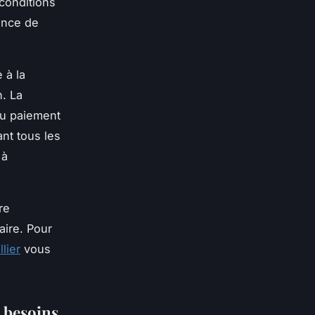
conditions
ence de
 à la
n. La
 du paiement
nt tous les
 à
re
aire. Pour
lier
vous
s besoins