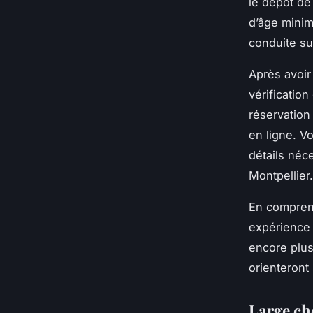
le dépôt de
d’âge minim
conduite su
Après avoir
vérificatio
réservation 
en ligne. V
détails néce
Montpellier.
En compren
expérience e
encore plus
orienteront 
Large cho