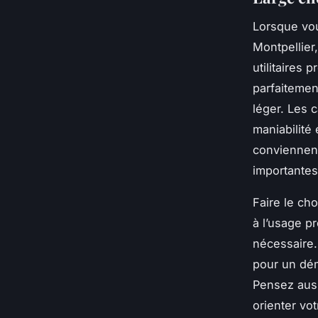
Lorsque vou
Montpellier,
utilitaires
parfaitemen
léger. Les 
maniabilité
conviennent
importantes
Faire le choi
à l’usage p
nécessaire.
pour un dé
Pensez auss
orienter vot