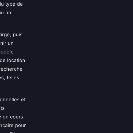
du type de
ou un
arge, puis
nir un
modèle
de location
 recherche
s, telles
sonnelles et
ts
e en cours
ancaire pour