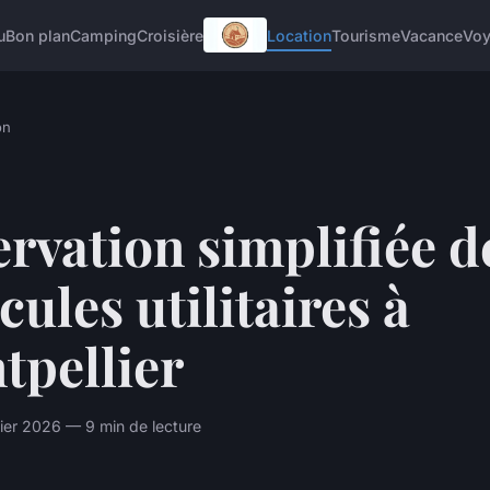
u
Bon plan
Camping
Croisière
Location
Tourisme
Vacance
Vo
on
rvation simplifiée d
cules utilitaires à
tpellier
rier 2026 — 9 min de lecture