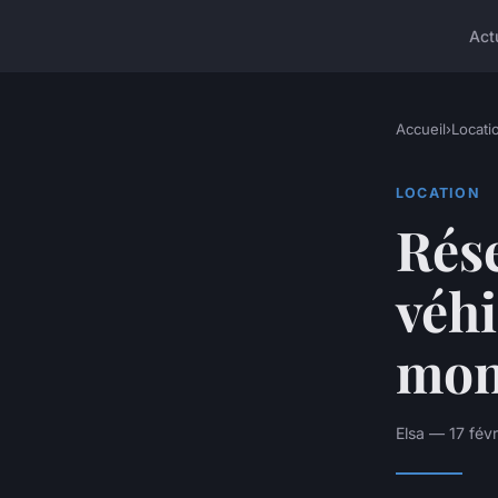
Act
Accueil
›
Locati
LOCATION
Rése
véhi
mon
Elsa — 17 fév