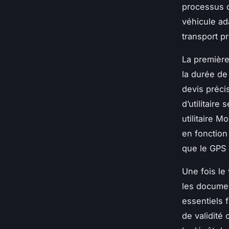
processus d
véhicule a
transport p
La première
la durée de
devis préci
d’utilitair
utilitaire M
en fonction 
que le GPS 
Une fois le
les documen
essentiels 
de validité