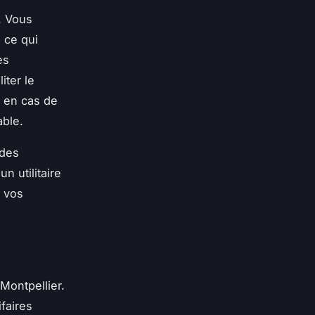
. Vous
, ce qui
es
iter le
 en cas de
able.
 des
n utilitaire
n vos
 Montpellier.
faires