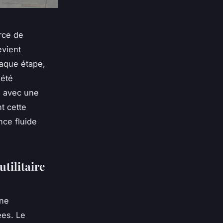
urce de
evient
haque étape,
iété
, avec une
t cette
nce fluide
tilitaire
une
ées. Le