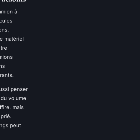
amion à
icules
ons,
e matériel
tre
amions
ns
rants.
 aussi penser
n du volume
fire, mais
prié.
ings peut